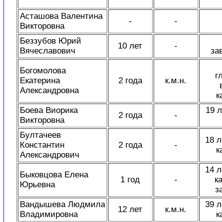
Асташова Валентина
-
-
Викторовна
Беззубов Юрий
10 лет
-
Вячеславович
за
Богомолова
г
Екатерина
2 года
к.м.н.
Александровна
к
Боева Виорика
19 л
2 года
-
Викторовна
Бултачеев
18 л
Константин
2 года
-
к
Александрович
14 л
Быковцова Елена
1 год
-
к
Юрьевна
з
Вандышева Людмила
39 л
12 лет
к.м.н.
Владимировна
к