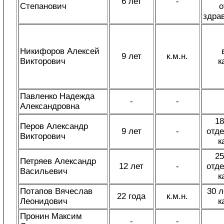
6 лет
-
Степанович
о
здра
Никифоров Алексей
9 лет
к.м.н.
Викторович
к
Павленко Надежда
-
-
Александровна
18
Перов Александр
9 лет
-
отде
Викторович
к
25
Петряев Александр
12 лет
-
отде
Васильевич
к
Потапов Вячеслав
30 л
22 года
к.м.н.
Леонидович
к
Пронин Максим
-
-