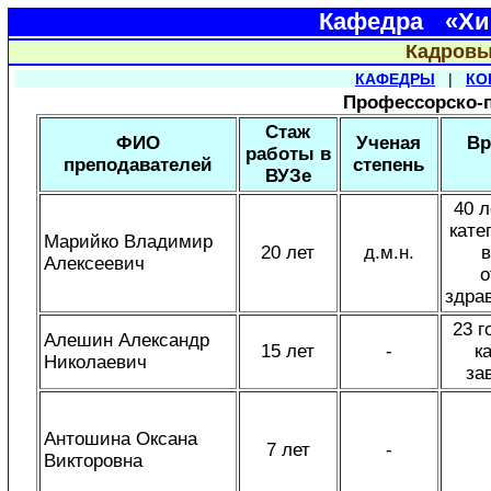
Кафедра «Хир
Кадровы
КАФЕДРЫ
|
КО
Профессорско-п
Стаж
ФИО
Ученая
Вр
работы в
преподавателей
степень
ВУЗе
40 л
кате
Марийко Владимир
20 лет
д.м.н.
в
Алексеевич
о
здра
23 г
Алешин Александр
15 лет
-
к
Николаевич
за
Антошина Оксана
7 лет
-
Викторовна