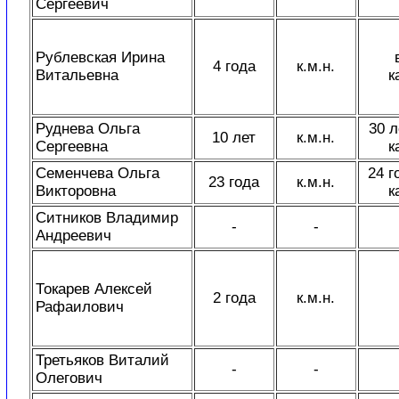
Сергеевич
Рублевская Ирина
4 года
к.м.н.
Витальевна
к
Руднева Ольга
30 л
10 лет
к.м.н.
Сергеевна
к
Семенчева Ольга
24 г
23 года
к.м.н.
Викторовна
к
Ситников Владимир
-
-
Андреевич
Токарев Алексей
2 года
к.м.н.
Рафаилович
Третьяков Виталий
-
-
Олегович