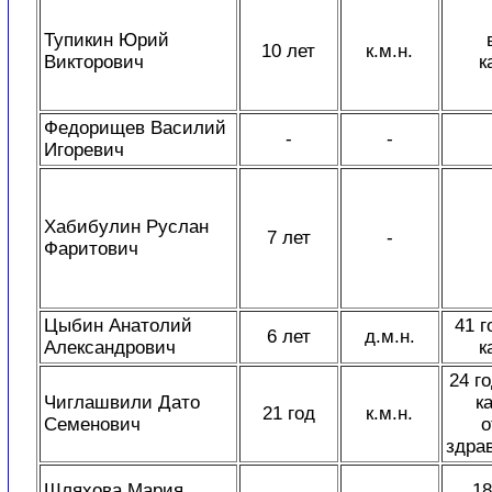
Тупикин Юрий
10 лет
к.м.н.
Викторович
к
Федорищев Василий
-
-
Игоревич
Хабибулин Руслан
7 лет
-
Фаритович
Цыбин Анатолий
41 г
6 лет
д.м.н.
Александрович
к
24 г
Чиглашвили Дато
к
21 год
к.м.н.
Семенович
о
здра
Шляхова Мария
18