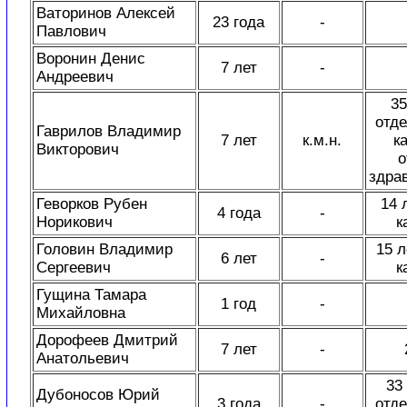
Ваторинов Алексей
23 года
-
Павлович
Воронин Денис
7 лет
-
Андреевич
35
отде
Гаврилов Владимир
7 лет
к.м.н.
к
Викторович
о
здра
Геворков Рубен
14 
4 года
-
Норикович
к
Головин Владимир
15 л
6 лет
-
Сергеевич
к
Гущина Тамара
1 год
-
Михайловна
Дорофеев Дмитрий
7 лет
-
Анатольевич
33 
Дубоносов Юрий
3 года
-
отде