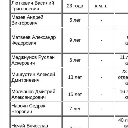
Люткевич Василий
23 года
к.м.н.
Григорьевич
Мазев Андрей
5 лет
-
Викторович
Матвеев Александр
9 лет
-
Федорович
к
Меджнунов Руслан
11 
6 лет
-
Аскерович
к
23 
Мишустин Алексей
13 лет
-
отде
Дмитриевич
к
Молчанов Дмитрий
16 
15 лет
-
Александрович
к
Навоян Седрак
7 лет
-
Егорович
40 л
Нечай Вячеслав
к