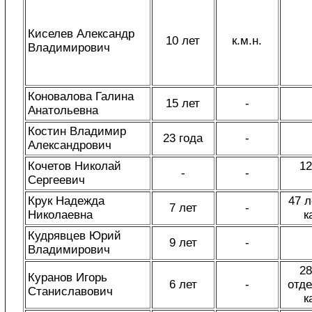
Киселев Александр
10 лет
к.м.н.
Владимирович
Коновалова Галина
15 лет
-
Анатольевна
Костин Владимир
23 года
-
Александрович
Кочетов Николай
12
-
-
Сергеевич
Крук Надежда
47 л
7 лет
-
Николаевна
к
Кудрявцев Юрий
9 лет
-
Владимирович
28
Куранов Игорь
6 лет
-
отде
Станиславович
к