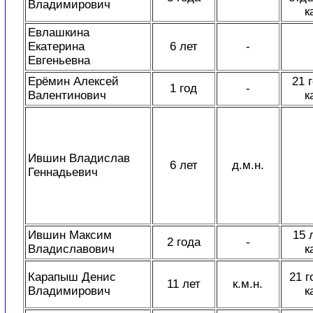
Владимирович
к
Евлашкина
Екатерина
6 лет
-
Евгеньевна
Ерёмин Алексей
21 
1 год
-
Валентинович
к
Ившин Владислав
6 лет
д.м.н.
Геннадьевич
Ившин Максим
15 
2 года
-
Владиславович
к
Карапыш Денис
21 г
11 лет
к.м.н.
Владимирович
к