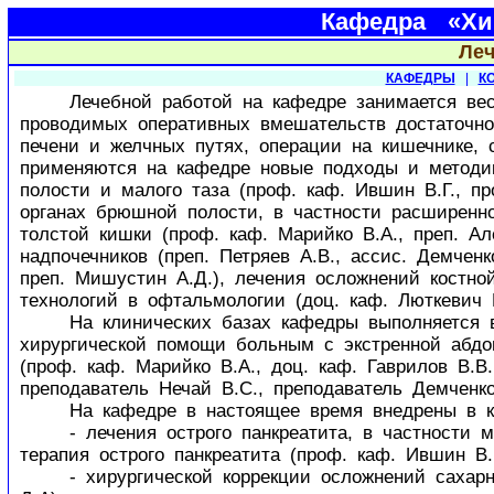
Кафедра «Хир
Леч
КАФЕДРЫ
|
К
Лечебной работой на кафедре занимается весь 
проводимых оперативных вмешательств достаточно
печени и желчных путях, операции на кишечнике, 
применяются на кафедре новые подходы и методик
полости и малого таза (проф. каф. Ившин В.Г., п
органах брюшной полости, в частности расширенн
толстой кишки (проф. каф. Марийко В.А., преп. Але
надпочечников (преп. Петряев А.В., ассис. Демченк
преп. Мишустин А.Д.), лечения осложнений костно
технологий в офтальмологии (доц. каф. Люткевич В
На клинических базах кафедры выполняется вес
хирургической помощи больным с экстренной абдо
(проф. каф. Марийко В.А., доц. каф. Гаврилов В.В.
преподаватель Нечай В.С., преподаватель Демченко
На кафедре в настоящее время внедрены в кли
- лечения острого панкреатита, в частности ма
терапия острого панкреатита (проф. каф. Ившин В.
- хирургической коррекции осложнений сахарног