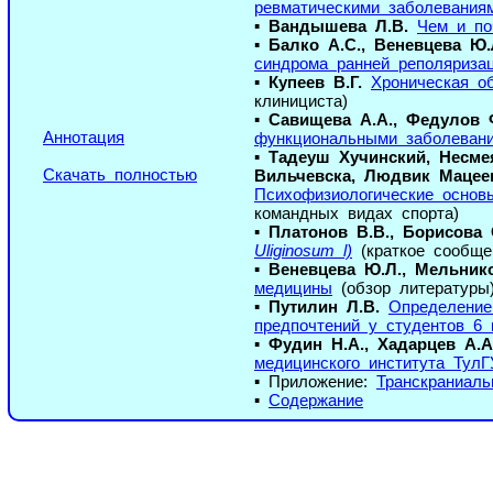
ревматическими заболеваниям
▪
Вандышева Л.В.
Чем и по
▪
Балко А.С., Веневцева Ю.
синдрома ранней реполяриза
▪
Купеев В.Г.
Хроническая о
клинициста)
▪
Савищева А.А., Федулов Ф
Аннотация
функциональными заболевани
▪
Тадеуш Хучинский, Несмея
Скачать полностью
Вильчевска, Людвик Мацеев
Психофизиологические основ
командных видах спорта)
▪
Платонов В.В., Борисова 
Uliginosum l)
(краткое сообще
▪
Веневцева Ю.Л., Мельнико
медицины
(обзор литературы
▪
Путилин Л.В.
Определение
предпочтений у студентов 6 
▪
Фудин Н.А., Хадарцев А.А
медицинского института ТулГ
▪ Приложение:
Транскраниал
▪
Содержание