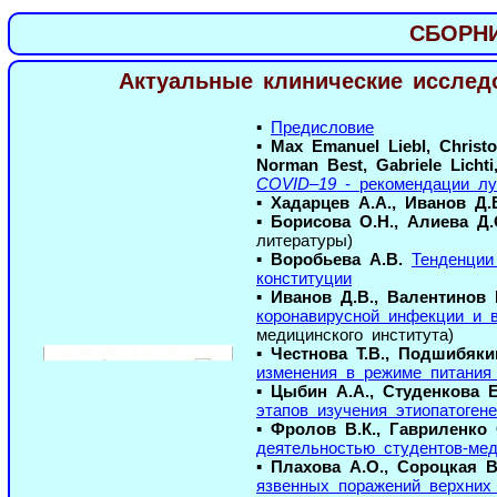
СБОРН
Актуальные клинические иссле
▪
Предисловие
▪
Max Emanuel Liebl, Christ
Norman Best, Gabriele Lichti
COVID–19
- рекомендации лу
▪
Хадарцев А.А., Иванов Д.
▪
Борисова О.Н., Алиева Д.О
литературы)
▪
Воробьева А.В.
Тенденции
конституции
▪
Иванов Д.В., Валентинов Б
коронавирусной инфекции и 
медицинского института)
▪
Честнова Т.В., Подшибяки
изменения в режиме питания
▪
Цыбин А.А., Студенкова Е
этапов изучения этиопатогене
▪
Фролов В.К., Гавриленко 
деятельностью студентов-ме
▪
Плахова А.О., Сороцкая В
язвенных поражений верхних